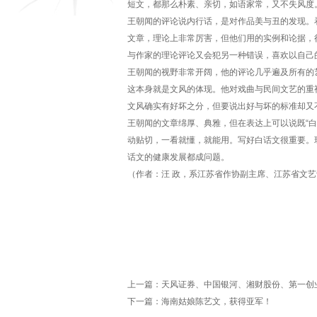
短文，都那么朴素、亲切，如语家常，又不失风度
王朝闻的评论说内行话，是对作品美与丑的发现。
文章，理论上非常厉害，但他们用的实例和论据，
与作家的理论评论又会犯另一种错误，喜欢以自己
王朝闻的视野非常开阔，他的评论几乎遍及所有的
这本身就是文风的体现。他对戏曲与民间文艺的重
文风确实有好坏之分，但要说出好与坏的标准却又
王朝闻的文章绵厚、典雅，但在表达上可以说既“白”
动贴切，一看就懂，就能用。写好白话文很重要。
话文的健康发展都成问题。
（作者：汪 政，系江苏省作协副主席、江苏省文
上一篇：
天风证券、中国银河、湘财股份、第一创业
下一篇：
海南姑娘陈艺文，获得亚军！